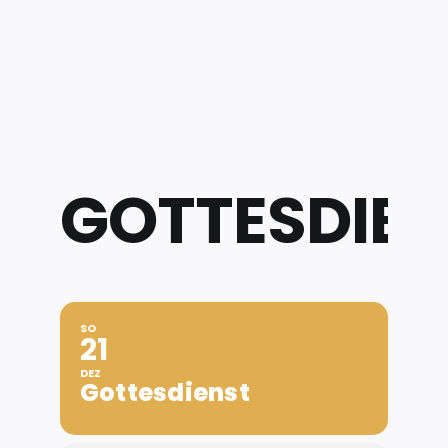
Zum
Inhalt
springen
GOTTESDIE
SO
21
DEZ
Gottesdienst