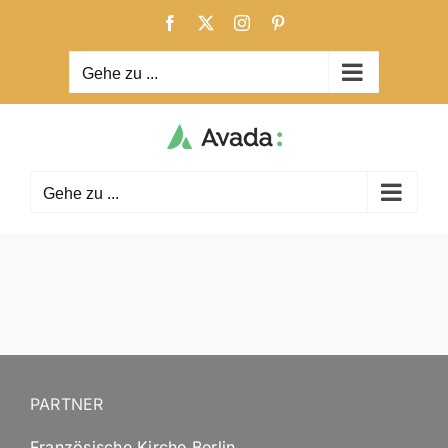
Zum
Facebook
X
Instagram
Pinterest
Inhalt
springen
Gehe zu ...
Gehe zu ...
PARTNER
Französische Kirche Berlin